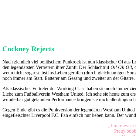
Cockney Rejects
Nach ziemlich viel politischem Punkrock ist nun klassischer Oi aus 
den legendärsten Vertretern ihrer Zunft. Der Schlachtruf
Oi! Oi! Oi!
, 
wenn nicht sogar selbst ins Leben gerufen (durch gleichnamigen So
noch immer am Start. Ersterer am Gesang und zweiter an der Gitarre.
Als klassischer Vertreter der Working Class haben sie noch immer ziem
Liebe zum Fußballverein Westham United. Ich sehe sie heute zum erste
wunderbar gut gelaunten Performance bringen sie mich allerdings sch
Gegen Ende gibt es die Punkversion der legendären Westham Unite
eingefleischter Liverpool F.C. Fan einfach nur lieben kann. Der wunde
„
I’m forever 
Pretty bubbl