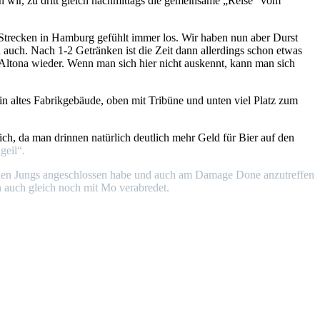
n wir, zu dritt gleich nachmittags die gemeinsame „Reise“ vom
 Strecken in Hamburg gefühlt immer los. Wir haben nun aber Durst
 auch. Nach 1-2 Getränken ist die Zeit dann allerdings schon etwas
Altona wieder. Wenn man sich hier nicht auskennt, kann man sich
 altes Fabrikgebäude, oben mit Tribüne und unten viel Platz zum
ich, da man drinnen natürlich deutlich mehr Geld für Bier auf den
geil“.
einen Jungs angeschlossen habe und auch am Damage Done anzutreffen
ch auch gleich noch mit Mo verabredet.