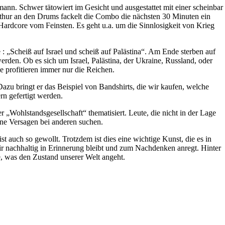
n. Schwer tätowiert im Gesicht und ausgestattet mit einer scheinbar
thur an den Drums fackelt die Combo die nächsten 30 Minuten ein
ardcore vom Feinsten. Es geht u.a. um die Sinnlosigkeit von Krieg
 „Scheiß auf Israel und scheiß auf Palästina“. Am Ende sterben auf
erden. Ob es sich um Israel, Palästina, der Ukraine, Russland, oder
e profitieren immer nur die Reichen.
zu bringt er das Beispiel von Bandshirts, die wir kaufen, welche
rn gefertigt werden.
 „Wohlstandsgesellschaft“ thematisiert. Leute, die nicht in der Lage
igene Versagen bei anderen suchen.
ist auch so gewollt. Trotzdem ist dies eine wichtige Kunst, die es in
mir nachhaltig in Erinnerung bleibt und zum Nachdenken anregt. Hinter
ie, was den Zustand unserer Welt angeht.