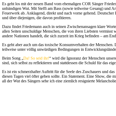
Es geht los mit der neuen Band vom ehemaligen COR Sänger Friedeman
unbändigen Wut. Mit Steffi am Bass (sowie teilweise Gesang) und Ar
Feuerwerk ab. Anklagend, direkt und nach vorne gehend. Deutscher H
und über diejenigen, die davon profitieren.
Dazu findet Friedemann auch in seinen Zwischenansagen klare Worte :
allen Seiten unschuldige Menschen, die von ihren Liebsten vermisst w
andere Nationen handelt, die sich zurzeit im Krieg befinden – am End
Es geht aber auch um das toxische Konsumverhalten der Menschen. Da
teilweise unter völlig unwürdigen Bedingungen in Entwicklungslände
Beim Song „
Da! So seid ihr!
“ wird die Ignoranz der Menschen unserer
sind, sich selbst zu reflektieren und stattdessen die Schuld für das e
Es ist ein schmerzhafter Auftritt für die Seele des Zuschauers und das 
diesen Tagen viel öfter geben sollte. Ein Statement. Eine Show, die 
all der Wut des Sängers sehe ich eine ziemlich resignierte Melanchol