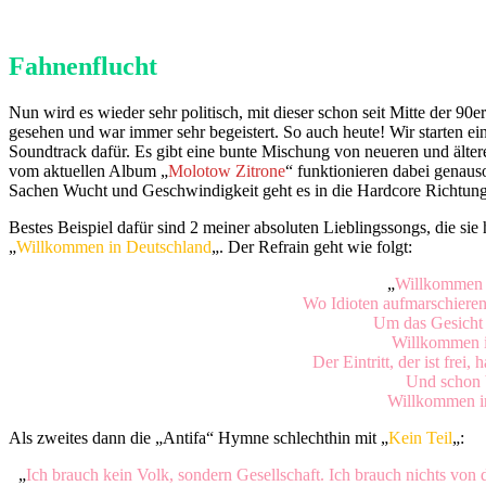
Fahnenflucht
Nun wird es wieder sehr politisch, mit dieser schon seit Mitte der 9
gesehen und war immer sehr begeistert. So auch heute! Wir starten ei
Soundtrack dafür. Es gibt eine bunte Mischung von neueren und älter
vom aktuellen Album „
Molotow Zitrone
“ funktionieren dabei genaus
Sachen Wucht und Geschwindigkeit geht es in die Hardcore Richtung. 
Bestes Beispiel dafür sind 2 meiner absoluten Lieblingssongs, die sie 
„
Willkommen in Deutschland
„. Der Refrain geht wie folgt:
„
Willkommen 
Wo Idioten aufmarschieren
Um das Gesicht n
Willkommen i
Der Eintritt, der ist frei,
Und schon b
Willkommen i
Als zweites dann die „Antifa“ Hymne schlechthin mit „
Kein Teil
„:
„
Ich brauch kein Volk, sondern Gesellschaft. Ich brauch nichts von