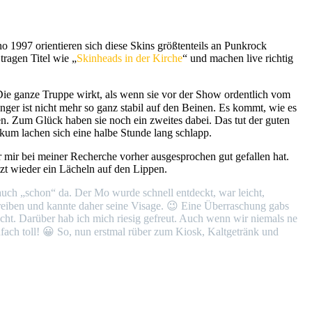
o 1997 orientieren sich diese Skins größtenteils an Punkrock
tragen Titel wie „
Skinheads in der Kirche
“ und machen live richtig
Die ganze Truppe wirkt, als wenn sie vor der Show ordentlich vom
nger ist nicht mehr so ganz stabil auf den Beinen. Es kommt, wie es
en. Zum Glück haben sie noch ein zweites dabei. Das tut der guten
um lachen sich eine halbe Stunde lang schlapp.
r mir bei meiner Recherche vorher ausgesprochen gut gefallen hat.
zt wieder ein Lächeln auf den Lippen.
uch „schon“ da. Der Mo wurde schnell entdeckt, war leicht,
eiben und kannte daher seine Visage. 😉 Eine Überraschung gabs
cht. Darüber hab ich mich riesig gefreut. Auch wenn wir niemals ne
fach toll! 😀 So, nun erstmal rüber zum Kiosk, Kaltgetränk und