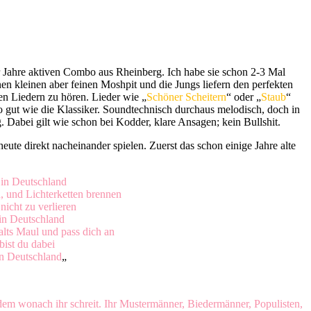
0er Jahre aktiven Combo aus Rheinberg. Ich habe sie schon 2-3 Mal
nen kleinen aber feinen Moshpit und die Jungs liefern den perfekten
en Liedern zu hören. Lieder wie „
Schöner Scheitern
“ oder „
Staub
“
o gut wie die Klassiker. Soundtechnisch durchaus melodisch, doch in
Dabei gilt wie schon bei Kodder, klare Ansagen; kein Bullshit.
heute direkt nacheinander spielen. Zuerst das schon einige Jahre alte
in Deutschland
, und Lichterketten brennen
icht zu verlieren
n Deutschland
 halts Maul und pass dich an
ist du dabei
n Deutschland
„
 dem wonach ihr schreit. Ihr Mustermänner, Biedermänner, Populisten,