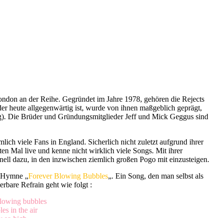
London an der Reihe. Gegründet im Jahre 1978, gehören die Rejects
der heute allgegenwärtig ist, wurde von ihnen maßgeblich geprägt,
ng). Die Brüder und Gründungsmitglieder Jeff und Mick Geggus sind
lich viele Fans in England. Sicherlich nicht zuletzt aufgrund ihrer
n Mal live und kenne nicht wirklich viele Songs. Mit ihrer
nell dazu, in den inzwischen ziemlich großen Pogo mit einzusteigen.
d Hymne „
Forever Blowing Bubbles
„. Ein Song, den man selbst als
rbare Refrain geht wie folgt :
blowing bubbles
es in the air