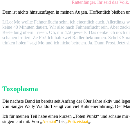
Rattenfänger. Ihr seid das Volk,
Dem ist nichts hinzuzufügen in meinen Augen. Hoffentlich bleiben un
LiLo: Mo wollte Fahnenflucht sehn. ich eigentlich auch. Allerdings w
keine 40 Minuten dauert. Wir also nach Fahnenflucht rein. Aber zackig
Bestellung übern Tresen. Oh, nur 4,50 jeweils. Das denke ich noch u
schauen irritiert. Ze Fix! Ich hab zwei Radler bekommen. Scheiß Sprac
trinken holen“ sagt Mo und ich nicke betreten. Ja. Dann Prost. Jet
Toxoplasma
Die nächste Band ist bereits seit Anfang der 80er Jahre aktiv und leg
von Sänger Wally Walldorf zeugt von viel Bühnenerfahrung. Der Mann
Ich für meinen Teil habe einen kurzen „Toten Punkt“ und schaue mir 
singen laut mit. Von „
Asozial
“ bis „
Polizeistaat
„.