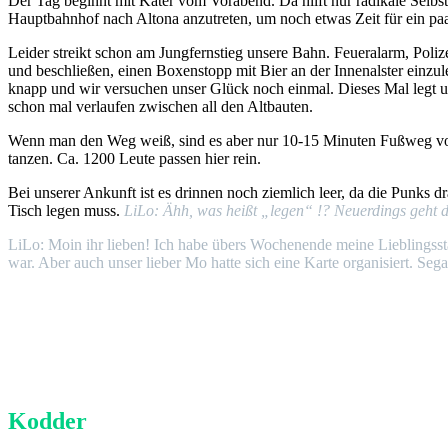
Der Tag beginnt mit Kater vom Vorabend. Da hilft nur radikale Selbst
Hauptbahnhof nach Altona anzutreten, um noch etwas Zeit für ein pa
Leider streikt schon am Jungfernstieg unsere Bahn. Feueralarm, Poli
und beschließen, einen Boxenstopp mit Bier an der Innenalster einzul
knapp und wir versuchen unser Glück noch einmal. Dieses Mal legt u
schon mal verlaufen zwischen all den Altbauten.
Wenn man den Weg weiß, sind es aber nur 10-15 Minuten Fußweg vom B
tanzen. Ca. 1200 Leute passen hier rein.
Bei unserer Ankunft ist es drinnen noch ziemlich leer, da die Punks 
Tisch legen muss.
LiLo: Ähh, was heißt „legen“ !? Neuerdings geht 
LiLo: Moin ihr lieben! Ich habe übers Wochenende meine Lieblingss
war. Aber auch unser lieber Mo hatte sich eine Karte organisiert. Sega
Kodder