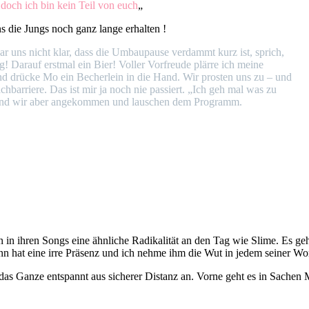
 doch ich bin kein Teil von euch
„
s die Jungs noch ganz lange erhalten !
ar uns nicht klar, dass die Umbaupause verdammt kurz ist, sprich,
! Darauf erstmal ein Bier! Voller Vorfreude plärre ich meine
nd drücke Mo ein Becherlein in die Hand. Wir prosten uns zu – und
hbarriere. Das ist mir ja noch nie passiert. „Ich geh mal was zu
zt sind wir aber angekommen und lauschen dem Programm.
en in ihren Songs eine ähnliche Radikalität an den Tag wie Slime. Es g
 hat eine irre Präsenz und ich nehme ihm die Wut in jedem seiner Wor
das Ganze entspannt aus sicherer Distanz an. Vorne geht es in Sachen 