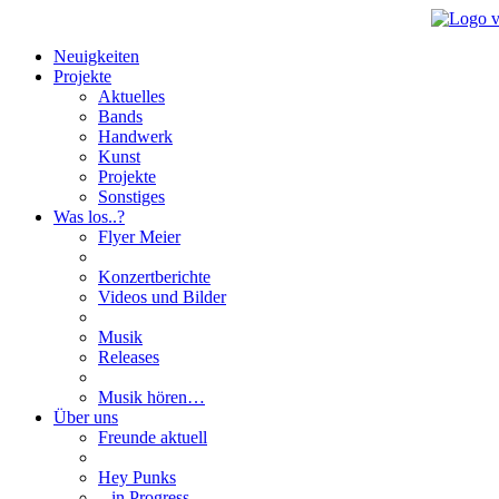
Neuigkeiten
Projekte
Aktuelles
Bands
Handwerk
Kunst
Projekte
Sonstiges
Was los..?
Flyer Meier
Konzertberichte
Videos und Bilder
Musik
Releases
Musik hören…
Über uns
Freunde aktuell
Hey Punks
...in Progress