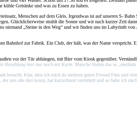
liebe und viel Wasser. Schon um 17:30 soll es losgehen. Deshalb plane
ar kühle Getränke und was zu Essen zu haben.
zeieinsatz, Menschen auf dem Gleis. Irgendwas ist auf unseren S- Bahn
egen. Glücklicherweise strahlt die Sonne und wir nach kurzer Zeit dann
ns niemand „Steine in den Weg“ und wir finden uns im Labyrinth von 
ahnhof zur Fabrik. Ein Club, der hält, was der Name verspricht. Ein
draußen vor der Tür abhängen, mit Bier vom Kiosk gegenüber. Verständl
die Bezahlung hier nur noch mit
Kart
e. Manche finden das so „medium 
tadt besucht. Klar, dass ich mich da meinem guten Freund Finn und s
, der uns alle drei kennt, hat kurzerhand vermittelt und so habe ich mi