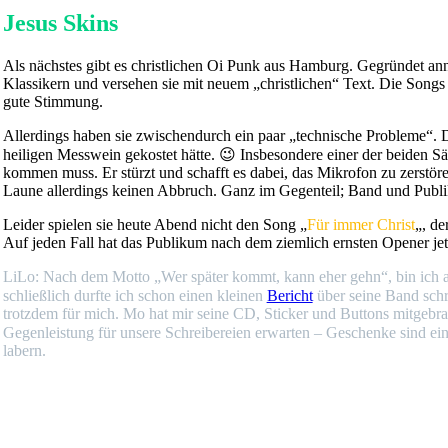
Jesus Skins
Als nächstes gibt es christlichen Oi Punk aus Hamburg. Gegründet ann
Klassikern und versehen sie mit neuem „christlichen“ Text. Die Songs 
gute Stimmung.
Allerdings haben sie zwischendurch ein paar „technische Probleme“. 
heiligen Messwein gekostet hätte. 😉 Insbesondere einer der beiden Sä
kommen muss. Er stürzt und schafft es dabei, das Mikrofon zu zerstör
Laune allerdings keinen Abbruch. Ganz im Gegenteil; Band und Publik
Leider spielen sie heute Abend nicht den Song „
Für immer Christ
„, de
Auf jeden Fall hat das Publikum nach dem ziemlich ernsten Opener jet
LiLo: Nach dem Motto „Wer später kommt, kann eher gehn“, bin ich a
schließlich durfte ich schon einen kleinen
Bericht
über seine Band schr
trotzdem für mich. Mo hat mir seine CD, Sticker und Buttons mitgebra
Gegenleistung für unsere Schreibereien erwarten – Geschenke sind ein
labern.