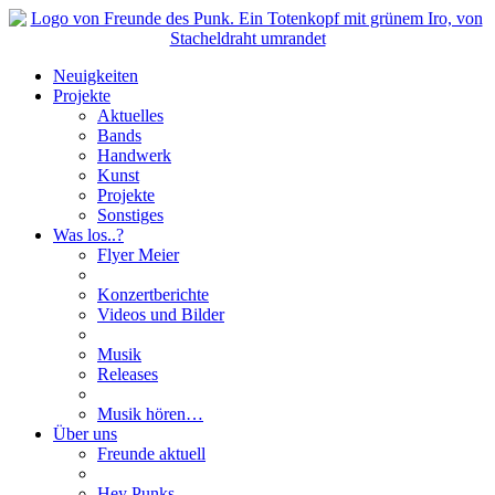
Neuigkeiten
Projekte
Aktuelles
Bands
Handwerk
Kunst
Projekte
Sonstiges
Was los..?
Flyer Meier
Konzertberichte
Videos und Bilder
Musik
Releases
Musik hören…
Über uns
Freunde aktuell
Hey Punks