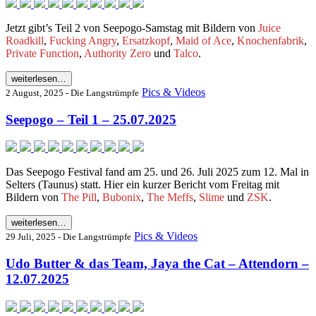
Jetzt gibt’s Teil 2 von Seepogo-Samstag mit Bildern von
Juice
Roadkill
,
Fucking Angry
,
Ersatzkopf
,
Maid of Ace
,
Knochenfabrik
,
Private Function
,
Authority Zero
und
Talco
.
weiterlesen…
Pics & Videos
2 August, 2025 - Die Langstrümpfe
Seepogo – Teil 1 – 25.07.2025
Das Seepogo Festival fand am 25. und 26. Juli 2025 zum 12. Mal in
Selters (Taunus) statt. Hier ein kurzer Bericht vom Freitag mit
Bildern von
The Pill
,
Bubonix
,
The Meffs
,
Slime
und
ZSK
.
weiterlesen…
Pics & Videos
29 Juli, 2025 - Die Langstrümpfe
Udo Butter & das Team, Jaya the Cat – Attendorn –
12.07.2025