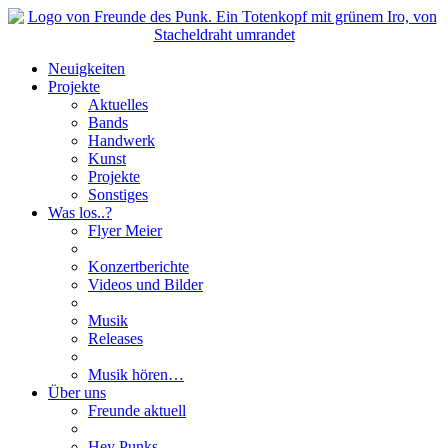
Neuigkeiten
Projekte
Aktuelles
Bands
Handwerk
Kunst
Projekte
Sonstiges
Was los..?
Flyer Meier
Konzertberichte
Videos und Bilder
Musik
Releases
Musik hören…
Über uns
Freunde aktuell
Hey Punks