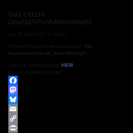
Das Letzte
DeutschPunkAbendmahl
am 17. April 2027 in Berlin
Folgende Künstler erwarten euch:
Die
Bockwurschtbude, SoKo Mettigel
Link zur Veranstaltung:
HIER!
Diesen Artikel teilen auf:
Facebook
Mastodon
Bluesky
Email
Copy