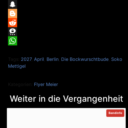
Link
Print
Snapchat
Blogger
Reddit
Threema
WhatsApp
Tags:
2027
,
April
,
Berlin
,
Die Bockwurschtbude
,
Soko
Mettigel
Kategorien:
Flyer Meier
Weiter in die Vergangenheit
Bandinfo