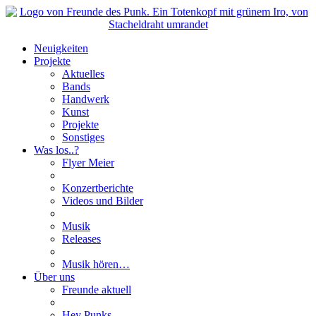
Neuigkeiten
Projekte
Aktuelles
Bands
Handwerk
Kunst
Projekte
Sonstiges
Was los..?
Flyer Meier
Konzertberichte
Videos und Bilder
Musik
Releases
Musik hören…
Über uns
Freunde aktuell
Hey Punks