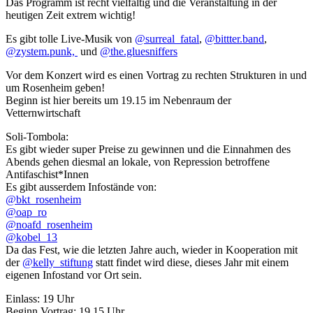
Das Programm ist recht vielfältig und die Veranstaltung in der
heutigen Zeit extrem wichtig!
Es gibt tolle Live-Musik von
@surreal_fatal
,
@bittter.band
,
@zystem.punk,
und
@the.gluesniffers
Vor dem Konzert wird es einen Vortrag zu rechten Strukturen in und
um Rosenheim geben!
Beginn ist hier bereits um 19.15 im Nebenraum der
Vetternwirtschaft
Soli-Tombola:
Es gibt wieder super Preise zu gewinnen und die Einnahmen des
Abends gehen diesmal an lokale, von Repression betroffene
Antifaschist*Innen
Es gibt ausserdem Infostände von:
@bkt_rosenheim
@oap_ro
@noafd_rosenheim
@kobel_13
Da das Fest, wie die letzten Jahre auch, wieder in Kooperation mit
der
@kelly_stiftung
statt findet wird diese, dieses Jahr mit einem
eigenen Infostand vor Ort sein.
Einlass: 19 Uhr
Beginn Vortrag: 19.15 Uhr