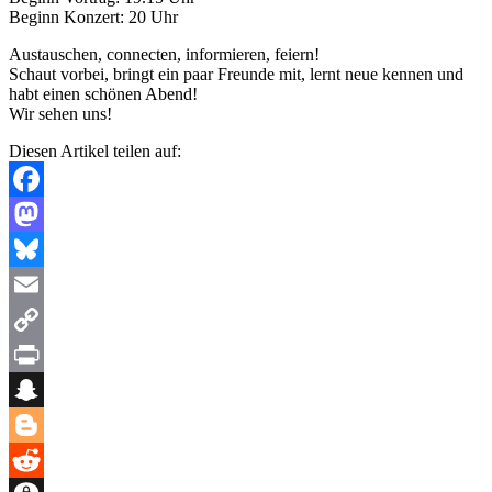
Beginn Konzert: 20 Uhr
Austauschen, connecten, informieren, feiern!
Schaut vorbei, bringt ein paar Freunde mit, lernt neue kennen und
habt einen schönen Abend!
Wir sehen uns!
Diesen Artikel teilen auf:
Facebook
Mastodon
Bluesky
Email
Copy
Link
Print
Snapchat
Blogger