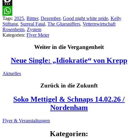
Reddit
Threema
Tags:
2025
,
Bittter
,
Dezember
,
Good night white pride
,
Kelly
WhatsApp
Stiftung
,
Surreal Fatal
,
The Gluesniffers
,
Vetternwirtschaft
Rosenheim
,
Zystem
Kategorien:
Flyer Meier
Weiter in die Vergangenheit
Neue Single: „Idiokratie“ von Krepp
Aktuelles
Zurück in die Zukunft
Soko Mettigel & Schnaps 14.02.26 /
Nordenham
Flyer & Veranstaltungen
Kategorien: