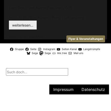
Kein Bock auf Nazis Festival 2025
im Juli 2025 in Kusel – Burg Lichtenberg.
weiterlesen…
27 April, 2025 - flyerMeier
Flyer & Veranstaltungen
Gruppe
Seite
Instagram
Seiten Kanal
Langstrümpfe
Sega
Sega
link.tree
Mail uns
Impressum
Datenschutz