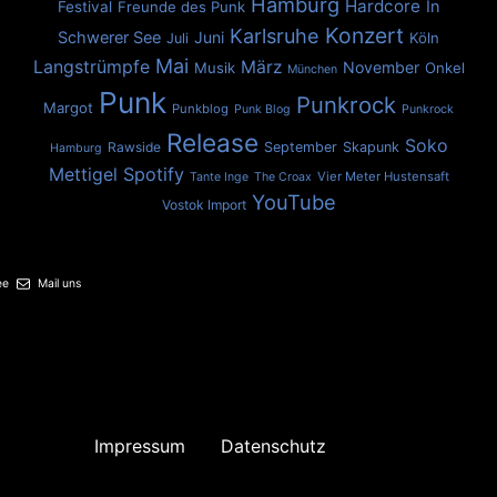
Hamburg
Hardcore
In
Festival
Freunde des Punk
Konzert
Karlsruhe
Schwerer See
Juni
Köln
Juli
Mai
Langstrümpfe
März
November
Musik
Onkel
München
Punk
Punkrock
Margot
Punkblog
Punk Blog
Punkrock
Release
Soko
Rawside
September
Skapunk
Hamburg
Spotify
Mettigel
Vier Meter Hustensaft
Tante Inge
The Croax
YouTube
Vostok Import
ee
Mail uns
Impressum
Datenschutz