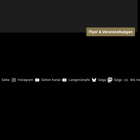
Flyer & Veranstaltungen
Seite
Instagram
Seiten Kanal
Langstrümpfe
Sega
Sega
link.tr