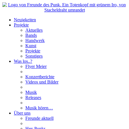
Neuigkeiten
Projekte
Aktuelles
Bands
Handwerk
Kunst
Projekte
Sonstiges
Was los..?
Flyer Meier
Konzertberichte
Videos und Bilder
Musik
Releases
Musik hören…
Über uns
Freunde aktuell
Hey Punks