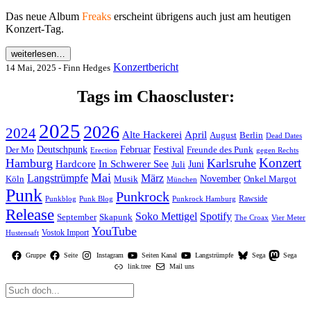
Das neue Album
Freaks
erscheint übrigens auch just am heutigen
Konzert-Tag.
weiterlesen…
Konzertbericht
14 Mai, 2025 - Finn Hedges
Tags im Chaoscluster:
2025
2026
2024
Alte Hackerei
April
August
Berlin
Dead Dates
Deutschpunk
Der Mo
Februar
Festival
Freunde des Punk
Erection
gegen Rechts
Konzert
Hamburg
Karlsruhe
Hardcore
In Schwerer See
Juni
Juli
Mai
Langstrümpfe
März
November
Köln
Musik
Onkel Margot
München
Punk
Punkrock
Rawside
Punkblog
Punk Blog
Punkrock Hamburg
Release
Soko Mettigel
Spotify
September
Skapunk
Vier Meter
The Croax
YouTube
Vostok Import
Hustensaft
Gruppe
Seite
Instagram
Seiten Kanal
Langstrümpfe
Sega
Sega
link.tree
Mail uns