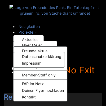
Neuigkeiten
Projekte
Was los..?
Aktuelles
Über uns
Flyer Meier
Bands
Law & Order
Freunde aktuell
Handwerk
Konzertberichte
Datenschutzerklärung
Kunst
Hey Punks
Videos und Bilder
Impressum
Projekte
...in Progress
Schlagwort:
No Exit
Musik
Sonstiges
Member-Stuff only
Releases
Berlin
FdP im Netz
Musik hören…
Deinen Flyer hochladen
Resist to Exist
Kontakt