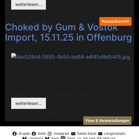
weiterlesen…
5 Dezember, 2025 - Sega
Konzertbericht
Choked by Gum & Vostok
Import, 15.11.25 in Offenburg
Choked by Gum & Vostok Import
präsentiert von Kulturförderverein Stud e.V.
weiterlesen…
29 Oktober, 2025 - flyerMeier
Flyer & Veranstaltungen
Gruppe
Seite
Instagram
Seiten Kanal
Langstrümpfe
Lieselotte
Sega
Sega
link.tree
Mail uns