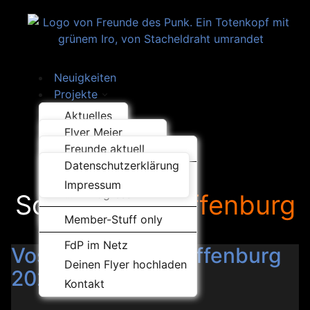
Neuigkeiten
Projekte
Was los..?
Aktuelles
Über uns
Flyer Meier
Bands
Law & Order
Freunde aktuell
Handwerk
Konzertberichte
Datenschutzerklärung
Kunst
Hey Punks
Videos und Bilder
Impressum
Projekte
...in Progress
Schlagwort:
Offenburg
Musik
Sonstiges
Member-Stuff only
Releases
FdP im Netz
Musik hören…
Vostok Import in Offenburg
Deinen Flyer hochladen
2025
Kontakt