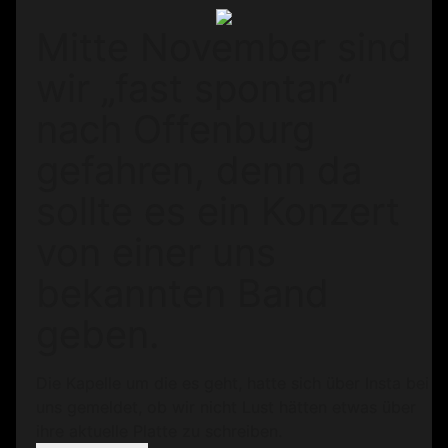
Mitte November sind
wir „fast spontan“
nach Offenburg
gefahren, denn da
sollte es ein Konzert
von einer uns
bekannten Band
geben.
Die Kapelle um die es geht, hatte sich über Insta bei
uns gemeldet, ob wir nicht Lust hätten etwas über
ihre aktuelle Platte zu schreiben.