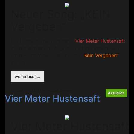
Neuer Song: „KEIN
Vergeben“
Die Düsseldorfer Punkband
Vier Meter Hustensaft
meldet sich am 16. August 2024 mit ihrer neuen
Single- und Videoauskopplung „
Kein Vergeben“
zurück.
weiterlesen…
16 August, 2024 - Lieselotte Meyer
Aktuelles
Vier Meter Hustensaft
Vier Meter Hustensaft