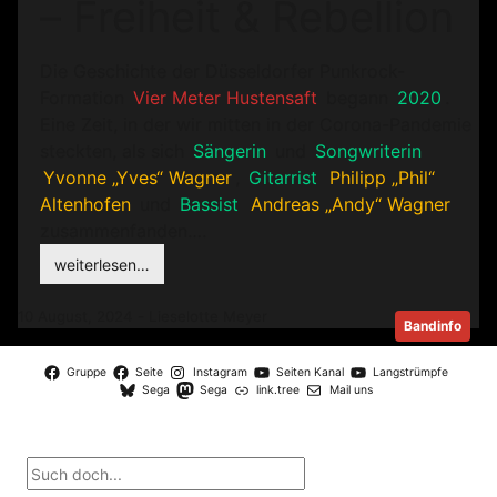
– Freiheit & Rebellion
Die Geschichte der Düsseldorfer Punkrock-
Formation
Vier Meter Hustensaft
begann
2020
.
Eine Zeit, in der wir mitten in der Corona-Pandemie
steckten, als sich
Sängerin
und
Songwriterin
Yvonne „Yves“ Wagner
,
Gitarrist
Philipp „Phil“
Altenhofen
und
Bassist
Andreas „Andy“ Wagner
zusammenfanden….
weiterlesen…
10 August, 2024 - Lieselotte Meyer
Bandinfo
Gruppe
Seite
Instagram
Seiten Kanal
Langstrümpfe
Sega
Sega
link.tree
Mail uns