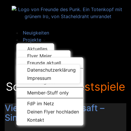
Neuigkeiten
Projekte
Was los..?
Aktuelles
Über uns
Flyer Meier
Bands
Law & Order
Freunde aktuell
Handwerk
Konzertberichte
Datenschutzerklärung
Kunst
Hey Punks
Videos und Bilder
Impressum
Projekte
...in Progress
Schlagwort:
Pestspiele
Musik
Sonstiges
Member-Stuff only
Releases
FdP im Netz
Musik hören…
Vier Meter Hustensaft –
Deinen Flyer hochladen
Single release
Kontakt