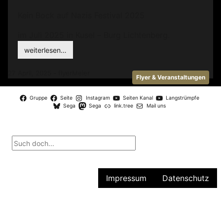
Kein Bock auf Nazis Festival 2025
im Juli 2025 in Kusel – Burg Lichtenberg.
weiterlesen…
27 April, 2025 - flyerMeier
Flyer & Veranstaltungen
Gruppe
Seite
Instagram
Seiten Kanal
Langstrümpfe
Sega
Sega
link.tree
Mail uns
Impressum
Datenschutz