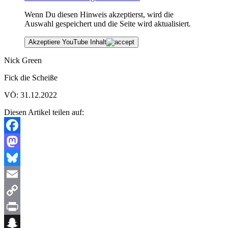
Wenn Du diesen Hinweis akzeptierst, wird die
Auswahl gespeichert und die Seite wird aktualisiert.
Akzeptiere YouTube Inhalt
Nick Green
Fick die Scheiße
VÖ: 31.12.2022
Diesen Artikel teilen auf:
Facebook
Mastodon
Bluesky
Email
Copy
Link
Print