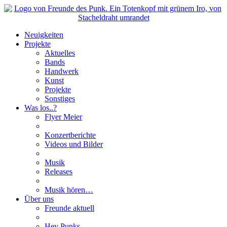
Neuigkeiten
Projekte
Aktuelles
Bands
Handwerk
Kunst
Projekte
Sonstiges
Was los..?
Flyer Meier
Konzertberichte
Videos und Bilder
Musik
Releases
Musik hören…
Über uns
Freunde aktuell
Hey Punks