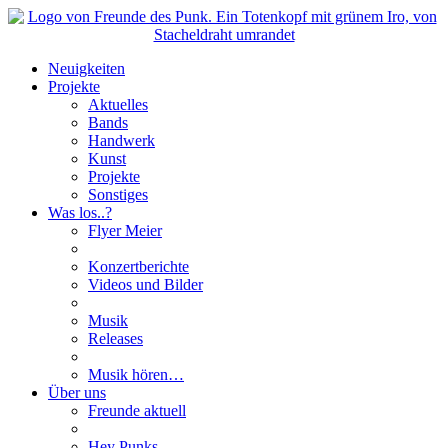
Neuigkeiten
Projekte
Aktuelles
Bands
Handwerk
Kunst
Projekte
Sonstiges
Was los..?
Flyer Meier
Konzertberichte
Videos und Bilder
Musik
Releases
Musik hören…
Über uns
Freunde aktuell
Hey Punks