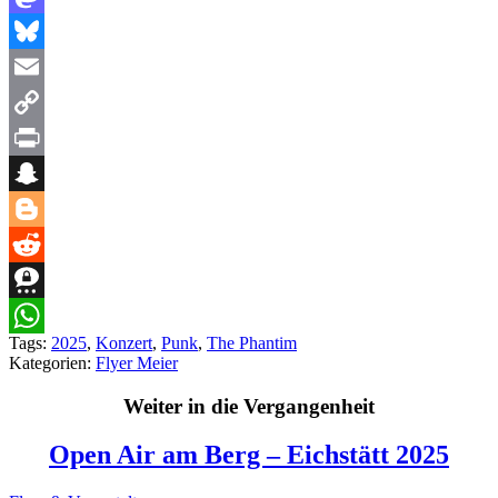
Mastodon
Bluesky
Email
Copy
Link
Print
Snapchat
Blogger
Reddit
Threema
Tags:
2025
,
Konzert
,
Punk
,
The Phantim
WhatsApp
Kategorien:
Flyer Meier
Weiter in die Vergangenheit
Open Air am Berg – Eichstätt 2025