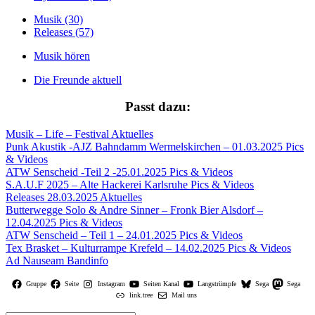
Musik (30)
Releases (57)
Musik hören
Die Freunde aktuell
Passt dazu:
Musik – Life – Festival
Aktuelles
Punk Akustik -AJZ Bahndamm Wermelskirchen – 01.03.2025
Pics
& Videos
ATW Senscheid -Teil 2 -25.01.2025
Pics & Videos
S.A.U.F 2025 – Alte Hackerei Karlsruhe
Pics & Videos
Releases 28.03.2025
Aktuelles
Butterwegge Solo & Andre Sinner – Fronk Bier Alsdorf –
12.04.2025
Pics & Videos
ATW Senscheid – Teil 1 – 24.01.2025
Pics & Videos
Tex Brasket – Kulturrampe Krefeld – 14.02.2025
Pics & Videos
Ad Nauseam
Bandinfo
Gruppe
Seite
Instagram
Seiten Kanal
Langstrümpfe
Sega
Sega
link.tree
Mail uns