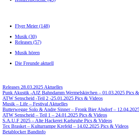
Flyer Meier (148)
Musik (30)
Releases (57)
Musik hören
Die Freunde aktuell
Releases 28.03.2025
Aktuelles
Punk Akustik -AJZ Bahndamm Wermelskirchen – 01.03.2025
Pics &
ATW Senscheid -Teil 2 -25.01.2025
Pics & Videos
Musik – Life – Festival
Aktuelles
Butterwegge Solo & Andre Sinner – Fronk Bier Alsdorf – 12.04.202
ATW Senscheid – Teil 1 – 24.01.2025
Pics & Videos
S.A.U.F 2025 – Alte Hackerei Karlsruhe
Pics & Videos
Tex Brasket – Kulturrampe Krefeld – 14.02.2025
Pics & Videos
Betablocker
Bandinfo