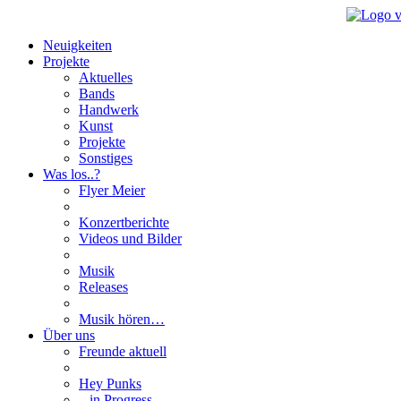
Neuigkeiten
Projekte
Aktuelles
Bands
Handwerk
Kunst
Projekte
Sonstiges
Was los..?
Flyer Meier
Konzertberichte
Videos und Bilder
Musik
Releases
Musik hören…
Über uns
Freunde aktuell
Hey Punks
...in Progress