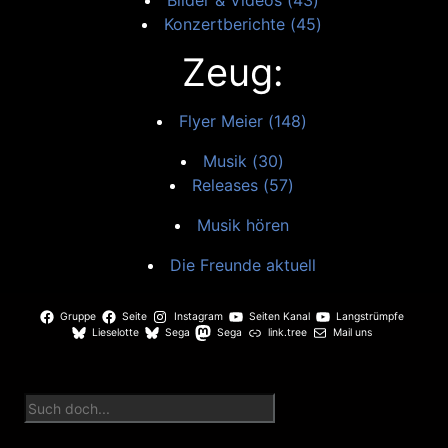
Bilder & Videos (43)
Konzertberichte (45)
Zeug:
Flyer Meier (148)
Musik (30)
Releases (57)
Musik hören
Die Freunde aktuell
Gruppe
Seite
Instagram
Seiten Kanal
Langstrümpfe
Lieselotte
Sega
Sega
link.tree
Mail uns