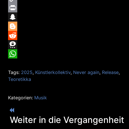
Copy
Link
Print
Snapchat
Blogger
Reddit
Threema
WhatsApp
Tags:
2025
,
Künstlerkollektiv
,
Never again
,
Release
,
Teoretikka
Kategorien:
Musik
Weiter in die Vergangenheit