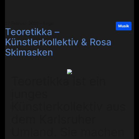
27 Februar, 2025 - Sega
Musik
Teoretikka –
Künstlerkollektiv & Rosa
Skimasken
Teoretikka ist ein
junges
Künstlerkollektiv aus
dem Karlsruher
Umland. Sie machen