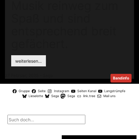
Musik reinweg zum
Spaß und sind
entsprechend breit
gefächert.
weiterlesen…
27 Februar, 2025 - Sega
Bandinfo
Gruppe
Seite
Instagram
Seiten Kanal
Langstrümpfe
Lieselotte
Sega
Sega
link.tree
Mail uns