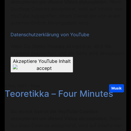
akzeptieren um dieses Video abzuspielen.
Wenn
Du diese Cookies akzeptierst, wird auf Inhalte von
YouTube zugegriffen, einem Dienst der von einem
externen Dritten bereitgestellt wird.
Datenschutzerklärung von YouTube
Wenn Du diesen Hinweis akzeptierst, wird die
Auswahl gespeichert und die Seite wird aktualisiert.
Akzeptiere YouTube Inhalt
5 Mai, 2025 - Sega
Musik
Teoretikka – Four Minutes
Du musst zuerst die YouTube Cookies
akzeptieren um dieses Video abzuspielen.
Wenn
Du diese Cookies akzeptierst, wird auf Inhalte von