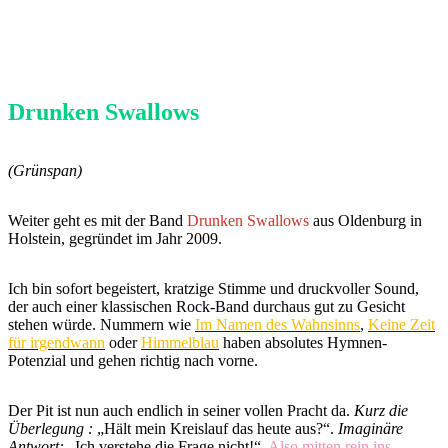
Drunken Swallows
(Grünspan)
Weiter geht es mit der Band
Drunken Swallows
aus Oldenburg in
Holstein, gegründet im Jahr 2009.
Ich bin sofort begeistert, kratzige Stimme und druckvoller Sound,
der auch einer klassischen Rock-Band durchaus gut zu Gesicht
stehen würde. Nummern wie
Im Namen des Wahnsinns
,
Keine Zeit
für irgendwann
oder
Himmelblau
haben absolutes Hymnen-
Potenzial und gehen richtig nach vorne.
Der Pit ist nun auch endlich in seiner vollen Pracht da.
Kurz die
Überlegung :
„Hält mein Kreislauf das heute aus?“.
Imaginäre
Antwort:
„Ich verstehe die Frage nicht!“.
Also mitten rein ins