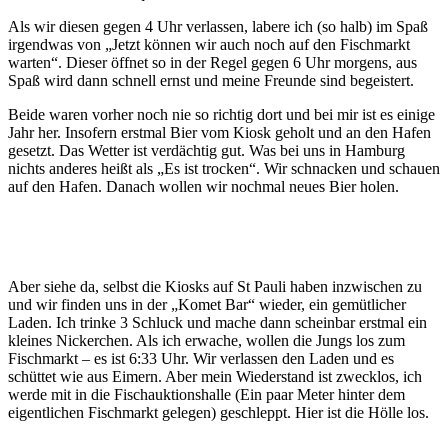
Als wir diesen gegen 4 Uhr verlassen, labere ich (so halb) im Spaß
irgendwas von „Jetzt können wir auch noch auf den Fischmarkt
warten“. Dieser öffnet so in der Regel gegen 6 Uhr morgens, aus
Spaß wird dann schnell ernst und meine Freunde sind begeistert.
Beide waren vorher noch nie so richtig dort und bei mir ist es einige
Jahr her. Insofern erstmal Bier vom Kiosk geholt und an den Hafen
gesetzt. Das Wetter ist verdächtig gut. Was bei uns in Hamburg
nichts anderes heißt als „Es ist trocken“. Wir schnacken und schauen
auf den Hafen. Danach wollen wir nochmal neues Bier holen.
Aber siehe da, selbst die Kiosks auf St Pauli haben inzwischen zu
und wir finden uns in der „Komet Bar“ wieder, ein gemütlicher
Laden. Ich trinke 3 Schluck und mache dann scheinbar erstmal ein
kleines Nickerchen. Als ich erwache, wollen die Jungs los zum
Fischmarkt – es ist 6:33 Uhr. Wir verlassen den Laden und es
schüttet wie aus Eimern. Aber mein Wiederstand ist zwecklos, ich
werde mit in die Fischauktionshalle (Ein paar Meter hinter dem
eigentlichen Fischmarkt gelegen) geschleppt. Hier ist die Hölle los.