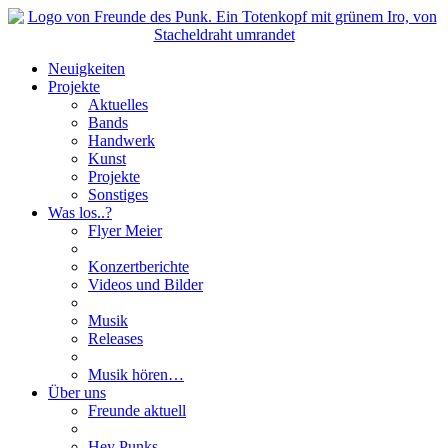
Neuigkeiten
Projekte
Aktuelles
Bands
Handwerk
Kunst
Projekte
Sonstiges
Was los..?
Flyer Meier
Konzertberichte
Videos und Bilder
Musik
Releases
Musik hören…
Über uns
Freunde aktuell
Hey Punks