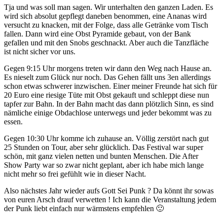
Tja und was soll man sagen. Wir unterhalten den ganzen Laden. Es
wird sich absolut gepflegt daneben benommen, eine Ananas wird
versucht zu knacken, mit der Folge, dass alle Getränke vom Tisch
fallen. Dann wird eine Obst Pyramide gebaut, von der Bank
gefallen und mit den Snobs geschnackt. Aber auch die Tanzfläche
ist nicht sicher vor uns.
Gegen 9:15 Uhr morgens treten wir dann den Weg nach Hause an.
Es nieselt zum Glück nur noch. Das Gehen fällt uns 3en allerdings
schon etwas schwerer inzwischen. Einer meiner Freunde hat sich für
20 Euro eine riesige Tüte mit Obst gekauft und schleppt diese nun
tapfer zur Bahn. In der Bahn macht das dann plötzlich Sinn, es sind
nämliche einige Obdachlose unterwegs und jeder bekommt was zu
essen.
Gegen 10:30 Uhr komme ich zuhause an. Völlig zerstört nach gut
25 Stunden on Tour, aber sehr glücklich. Das Festival war super
schön, mit ganz vielen netten und bunten Menschen. Die After
Show Party war so zwar nicht geplant, aber ich habe mich lange
nicht mehr so frei gefühlt wie in dieser Nacht.
Also nächstes Jahr wieder aufs Gott Sei Punk ? Da könnt ihr sowas
von euren Arsch drauf verwetten ! Ich kann die Veranstaltung jedem
der Punk liebt einfach nur wärmstens empfehlen 🙂