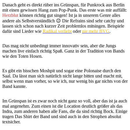
Danach geht es direkt rüber ins Grünspan, für Punkrock aus Berlin
mit einen gewissen Hang zum Pop-Punk. Das erste was mir auffällt:
Herzblut
können richtig gut singen! Ist ja in unserem Genre alles
andere als Selbstverständlich 😉 Die Refrains sind sehr catchy und
lassen sich schon nach kurzer Zeit problemlos mitsingen. Beispiele
dafür sind Lieder wie
Radikal verliebt
oder
nie mehr BVG
.
Das mag nicht unbedingt immer innovativ sein, aber die Jungs
machen live einfach richtig Spaß. Ganz in der Tradition von Bands
wie den Toten Hosen.
Es gibt ein bisschen Moshpit und sogar eine Polonaise durch den
Saal. Da lässt man sich natürlich nicht lange bitten und macht mit,
selbst wenn man vorher, so wie ich, nur wenig bis gar nichts von der
Band kannte.
Im Grünspan ist es zwar noch nicht ganz so voll, aber das ist ja auch
mal angenehm. Zum einen ist die Location deutlich größer als das
Indra, zum anderen haben alle Fans, die da sind richtig Bock. Einige
tragen Das Shirt der Band und sind auch in den Strophen absolut
textsicher.