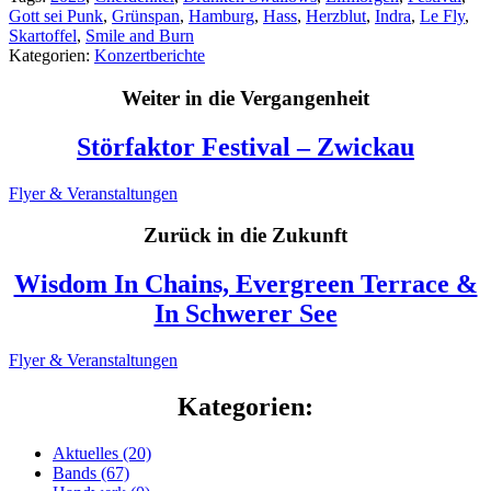
WhatsApp
Gott sei Punk
,
Grünspan
,
Hamburg
,
Hass
,
Herzblut
,
Indra
,
Le Fly
,
Skartoffel
,
Smile and Burn
Kategorien:
Konzertberichte
Weiter in die Vergangenheit
Störfaktor Festival – Zwickau
Flyer & Veranstaltungen
Zurück in die Zukunft
Wisdom In Chains, Evergreen Terrace &
In Schwerer See
Flyer & Veranstaltungen
Kategorien:
Aktuelles (20)
Bands (67)