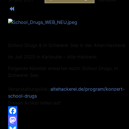
30 Juni, 2025
flyerMeier
School Drugs & In Schwerer See in der Alten Hackerei
im Juli 2025 in Karlsruhe – Alte Hackerei.
Folgende Künstler erwarten euch: School Drugs, In
Schwerer See.
Veranstaltungslink:
altehackerei.de/program/konzert-
school-drugs
Diesen Artikel teilen auf:
Facebook