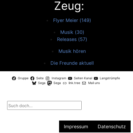
Zeug:
Flyer Meier (149)
Musik (30)
Releases (57)
Musik hören
Die Freunde aktuell
Gruppe
Seite
Instagram
Seiten Kanal
Langstrümpfe
Sega
Sega
link.tree
Mail uns
Impressum
Datenschutz