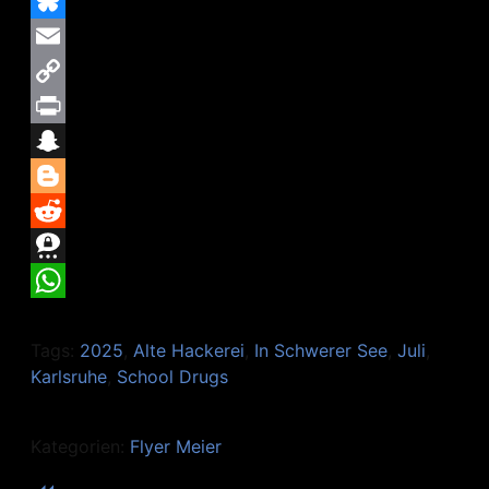
Mastodon
Bluesky
Email
Copy
Link
Print
Snapchat
Blogger
Reddit
Threema
WhatsApp
Tags:
2025
,
Alte Hackerei
,
In Schwerer See
,
Juli
,
Karlsruhe
,
School Drugs
Kategorien:
Flyer Meier