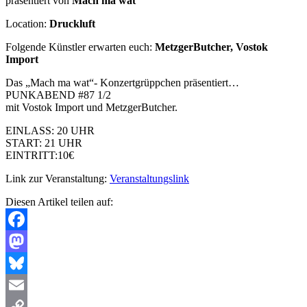
präsentiert von
Mach ma wat
Location:
Druckluft
Folgende Künstler erwarten euch:
MetzgerButcher, Vostok
Import
Das „Mach ma wat“- Konzertgrüppchen präsentiert…
PUNKABEND #87 1/2
mit Vostok Import und MetzgerButcher.
EINLASS: 20 UHR
START: 21 UHR
EINTRITT:10€
Link zur Veranstaltung:
Veranstaltungslink
Diesen Artikel teilen auf:
Facebook
Mastodon
Bluesky
Email