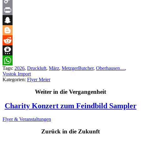
Copy
Link
Print
Snapchat
Blogger
Reddit
Threema
Tags:
2026
,
Druckluft
,
März
,
MetzgerButcher
,
Oberhausen....
,
WhatsApp
Vostok Import
Kategorien:
Flyer Meier
Weiter in die Vergangenheit
Charity Konzert zum Feindbild Sampler
Flyer & Veranstaltungen
Zurück in die Zukunft