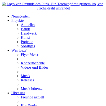
Neuigkeiten
Projekte
Aktuelles
Bands
Handwerk
Kunst
Projekte
Sonstiges
Was los..?
Flyer Meier
Konzertberichte
Videos und Bilder
Musik
Releases
Musik hören…
Über uns
Freunde aktuell
Hey Punks