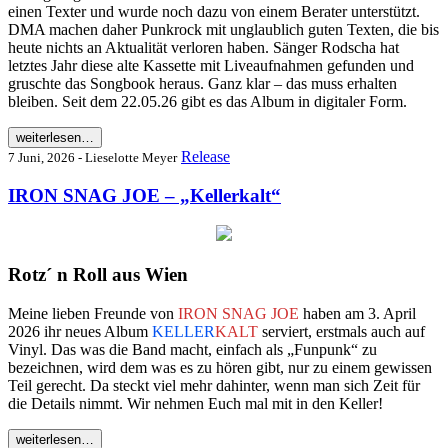
einen Texter und wurde noch dazu von einem Berater unterstützt.
DMA machen daher Punkrock mit unglaublich guten Texten, die bis
heute nichts an Aktualität verloren haben. Sänger Rodscha hat
letztes Jahr diese alte Kassette mit Liveaufnahmen gefunden und
gruschte das Songbook heraus. Ganz klar – das muss erhalten
bleiben. Seit dem 22.05.26 gibt es das Album in digitaler Form.
weiterlesen…
Release
7 Juni, 2026 - Lieselotte Meyer
IRON SNAG JOE – „Kellerkalt“
Rotz´ n Roll aus Wien
Meine lieben Freunde von
IRON SNAG JOE
haben am 3. April
2026 ihr neues Album
KELLER
KALT
serviert, erstmals auch auf
Vinyl. Das was die Band macht, einfach als „Funpunk“ zu
bezeichnen, wird dem was es zu hören gibt, nur zu einem gewissen
Teil gerecht. Da steckt viel mehr dahinter, wenn man sich Zeit für
die Details nimmt. Wir nehmen Euch mal mit in den Keller!
weiterlesen…