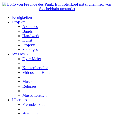
Neuigkeiten
Projekte
Aktuelles
Bands
Handwerk
Kunst
Projekte
Sonstiges
Was los..?
Flyer Meier
Konzertberichte
Videos und Bilder
Musik
Releases
Musik hören…
Über uns
Freunde aktuell
Hey Punks