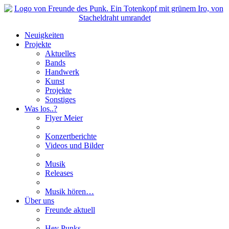
Neuigkeiten
Projekte
Aktuelles
Bands
Handwerk
Kunst
Projekte
Sonstiges
Was los..?
Flyer Meier
Konzertberichte
Videos und Bilder
Musik
Releases
Musik hören…
Über uns
Freunde aktuell
Hey Punks