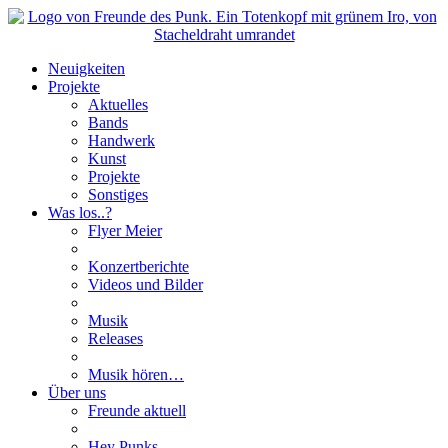
Neuigkeiten
Projekte
Aktuelles
Bands
Handwerk
Kunst
Projekte
Sonstiges
Was los..?
Flyer Meier
Konzertberichte
Videos und Bilder
Musik
Releases
Musik hören…
Über uns
Freunde aktuell
Hey Punks