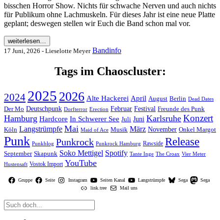
bisschen Horror Show. Nichts für schwache Nerven und auch nichts
für Publikum ohne Lachmuskeln. Für dieses Jahr ist eine neue Platte
geplant; deswegen stellen wir Euch die Band schon mal vor.
weiterlesen…
Bandinfo
17 Juni, 2026 - Lieselotte Meyer
Tags im Chaoscluster:
2025
2026
2024
Alte Hackerei
April
August
Berlin
Dead Dates
Deutschpunk
Der Mo
Februar
Festival
Freunde des Punk
Erection
Dorfterror
Konzert
Hamburg
Karlsruhe
Hardcore
In Schwerer See
Juni
Juli
Mai
Langstrümpfe
März
November
Köln
Musik
Onkel Margot
Maid of Ace
Punk
Release
Punkrock
Rawside
Punkblog
Punkrock Hamburg
Soko Mettigel
Spotify
September
Skapunk
Vier Meter
Tante Inge
The Croax
YouTube
Vostok Import
Hustensaft
Gruppe
Seite
Instagram
Seiten Kanal
Langstrümpfe
Sega
Sega
link.tree
Mail uns