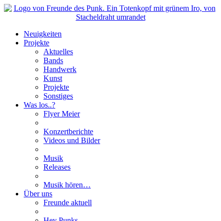
Neuigkeiten
Projekte
Aktuelles
Bands
Handwerk
Kunst
Projekte
Sonstiges
Was los..?
Flyer Meier
Konzertberichte
Videos und Bilder
Musik
Releases
Musik hören…
Über uns
Freunde aktuell
Hey Punks