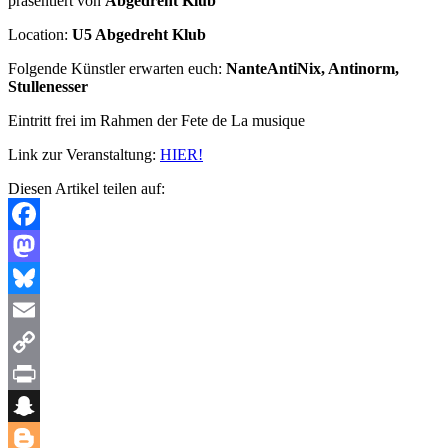
präsentiert von
Abgedreht Klub
Location:
U5 Abgedreht Klub
Folgende Künstler erwarten euch:
NanteAntiNix, Antinorm,
Stullenesser
Eintritt frei im Rahmen der Fete de La musique
Link zur Veranstaltung:
HIER!
Diesen Artikel teilen auf:
Facebook
Mastodon
Bluesky
Email
Copy
Link
Print
Snapchat