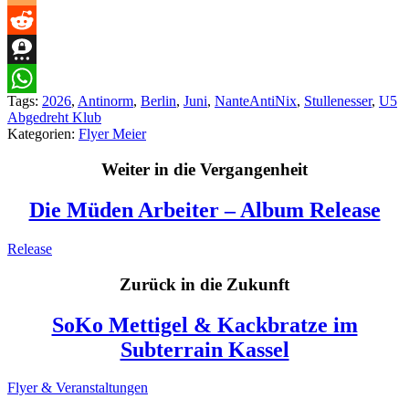
Blogger
Reddit
Threema
Tags:
2026
,
Antinorm
,
Berlin
,
Juni
,
NanteAntiNix
,
Stullenesser
,
U5
WhatsApp
Abgedreht Klub
Kategorien:
Flyer Meier
Weiter in die Vergangenheit
Die Müden Arbeiter – Album Release
Release
Zurück in die Zukunft
SoKo Mettigel & Kackbratze im
Subterrain Kassel
Flyer & Veranstaltungen