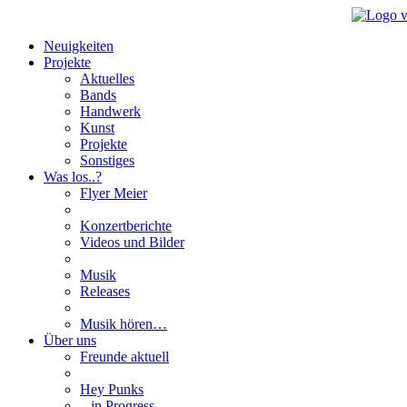
Neuigkeiten
Projekte
Aktuelles
Bands
Handwerk
Kunst
Projekte
Sonstiges
Was los..?
Flyer Meier
Konzertberichte
Videos und Bilder
Musik
Releases
Musik hören…
Über uns
Freunde aktuell
Hey Punks
...in Progress